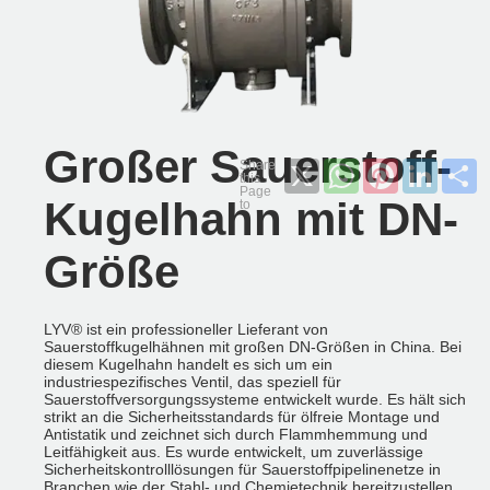
Großer Sauerstoff-
X
WhatsApp
Pinterest
LinkedI
S
Kugelhahn mit DN-
Größe
LYV® ist ein professioneller Lieferant von
Sauerstoffkugelhähnen mit großen DN-Größen in China. Bei
diesem Kugelhahn handelt es sich um ein
industriespezifisches Ventil, das speziell für
Sauerstoffversorgungssysteme entwickelt wurde. Es hält sich
strikt an die Sicherheitsstandards für ölfreie Montage und
Antistatik und zeichnet sich durch Flammhemmung und
Leitfähigkeit aus. Es wurde entwickelt, um zuverlässige
Sicherheitskontrolllösungen für Sauerstoffpipelinenetze in
Branchen wie der Stahl- und Chemietechnik bereitzustellen.