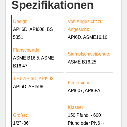
Spezifikationen
Design:
Von Angesicht zu
API 6D, API608, BS
Angesicht:
5351
API6D, ASME16.10
Flanschende:
Stumpfschweißende:
ASME B16.5, ASME
ASME B16.25
B16.47
Test: API6D, API598
Feuersicher:
API6D, API598
API607, API6FA
Klasse:
Größe:
150 Pfund ~ 600
1/2"~36"
Pfund oder PN6 ~