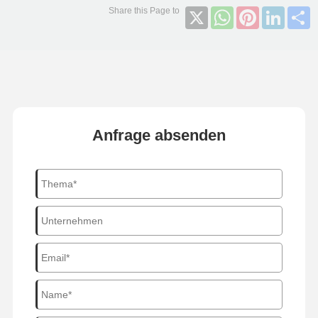
X
WhatsApp
Pinterest
Linked
S
Anfrage absenden