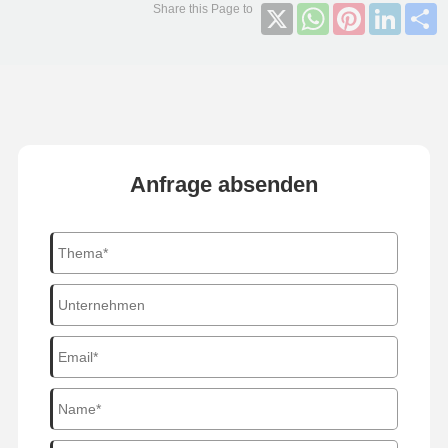
X
WhatsApp
Pinterest
Linked
S
Anfrage absenden