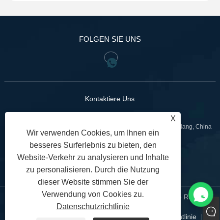
FOLGEN SIE UNS
Kontaktiere Uns
X
:Nr. 799 Jinniu Street, Stadt Bihu, Bezirk Liandu, Lishui, Zhejiang, China
Wir verwenden Cookies, um Ihnen ein
+86-18967740566
besseres Surferlebnis zu bieten, den
Tel:
Website-Verkehr zu analysieren und Inhalte
sales02@gntvalve.com
:
zu personalisieren. Durch die Nutzung
dieser Website stimmen Sie der
Verwendung von Cookies zu.
Copyright © 2024 Zhejiang Liangyi Valve Co., Ltd. Alle Rechte
Datenschutzrichtlinie
vorbehalten.
Links
Sitemap
RSS
XML
Datenschutzrichtlinie
|
|
|
|
|